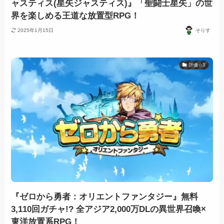
ャスティス(星矢ジャスティス)』「聖闘士星矢」の世
界を楽しめる王道な放置型RPG！
2025年1月15日
そりす
評価☆3
『ゼロから勇者：オリエントファンタジー』無料
3,110回ガチャ!? 全アジア2,000万DLの異世界召喚×
東洋放置系RPG！