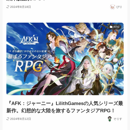
2024年8月18日
ぴり
RPG
『AFK：ジャーニー』LilithGamesの人気シリーズ最
新作。幻想的な大陸を旅するファンタジアRPG！
2024年8月12日
そりす