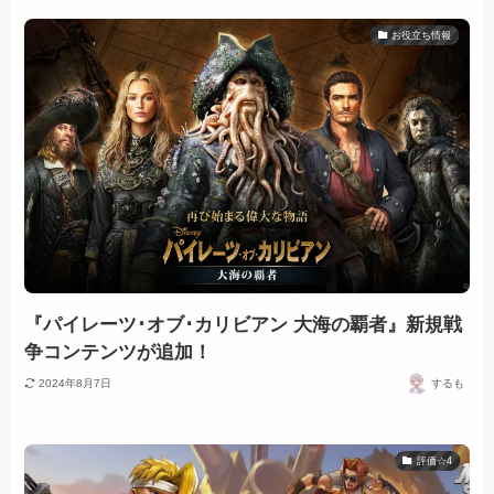
お役立ち情報
『パイレーツ･オブ･カリビアン 大海の覇者』新規戦
争コンテンツが追加！
2024年8月7日
するも
評価☆4