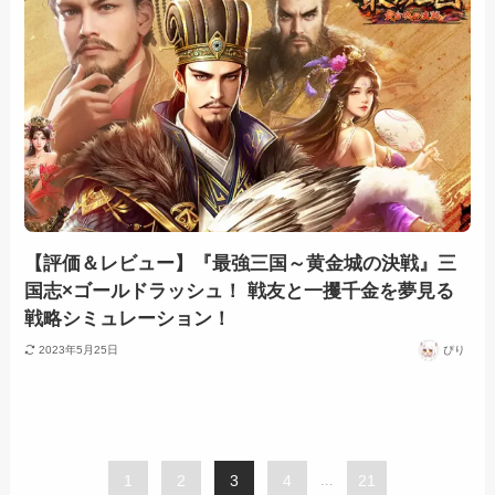
【評価＆レビュー】『最強三国～黄金城の決戦』三
国志×ゴールドラッシュ！ 戦友と一攫千金を夢見る
戦略シミュレーション！
2023年5月25日
ぴり
1
2
3
4
...
21