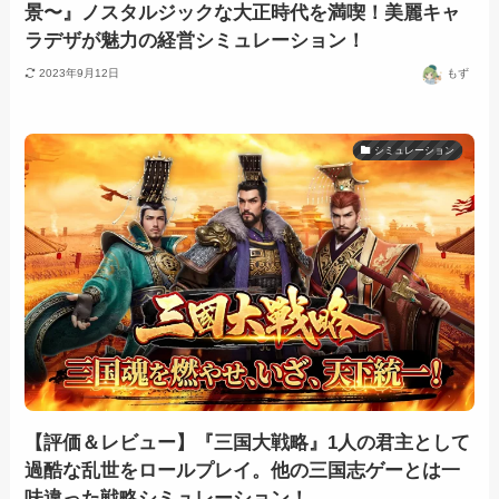
景〜』ノスタルジックな大正時代を満喫！美麗キャ
ラデザが魅力の経営シミュレーション！
2023年9月12日
もず
シミュレーション
【評価＆レビュー】『三国大戦略』1人の君主として
過酷な乱世をロールプレイ。他の三国志ゲーとは一
味違った戦略シミュレーション！