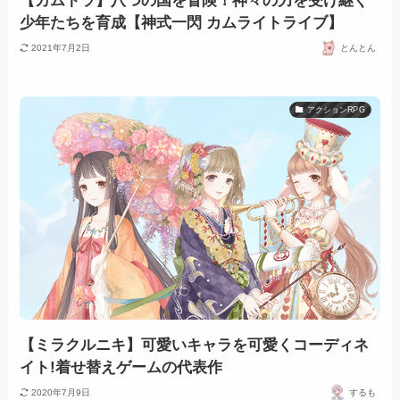
【カムトラ】八つの国を冒険！神々の力を受け継ぐ
少年たちを育成【神式一閃 カムライトライブ】
2021年7月2日
とんとん
アクションRPG
【ミラクルニキ】可愛いキャラを可愛くコーディネ
イト!着せ替えゲームの代表作
2020年7月9日
するも