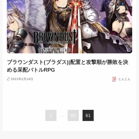
ブラウンダスト(ブラダス)|配置と攻撃順が勝敗を決
める采配バトルRPG
2021年2月14日
とんとん
1
...
60
61