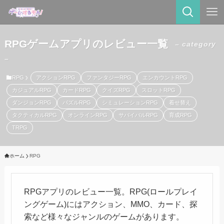
RPGゲームアプリのレビュー一覧
– category
–
RPG
アクションRPG
ファンタジーRPG
エンカウントRPG
カジュアルRPG
カードRPG
クイズRPG
スロットRPG
ダンジョンRPG
パズルRPG
シミュレーションRPG
着せ替え
タクティカルRPG
オンラインRPG
サバイバルRPG
育成RPG
TRPG
ホーム
RPG
RPGアプリのレビュー一覧。RPG(ロールプレイ
ングゲーム)にはアクション、MMO、カード、探
索など様々なジャンルのゲームがあります。