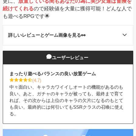
更に、
放置している間もあなたの為に美少女達は冒険を
続けてくれる
ので経験値を大量に獲得可能！どんな人で
も遊べるRPGです🌟
詳しいレビューとゲーム画像を見る👀
ドラゴンとガールズ交響曲
の特徴
ユーザーレビュー
あの偉人も美少女となって登場⁉︎好みのハ
まったり遊べるバランスの良い放置ゲーム
ントレスを集めよう！
(4.7)
中々面白い、キャラカワイイしオートの機能があるのも
物語の進行には戦略性も大切！装備や組
良い。あと、ガチャのキャラが被っても、最終まで育て
れば、その次からは上位のキャラの欠片になるのもとて
み合わせにも注目
も良い。最終的には何引いてもSSRクラスの召喚に使え
る。
育てたパーティーをアリーナで腕試し！