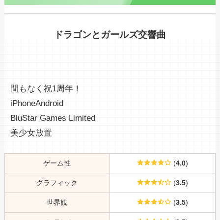
ドラゴンとガールズ交響曲
間もなく祝1周年！
iPhone
Android
BluStar Games Limited
美少女
放置
ゲーム性
(
4.0
)
グラフィック
(
3.5
)
世界観
(
3.5
)