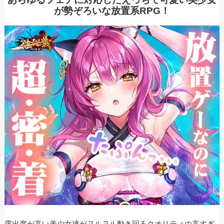
が勢ぞろいな放置系RPG！
ドラゴンとガールズ交響曲｜可
愛いハントレスを育てて突き進
め！放置してても育成できる美
少女…
あわせて読みたい
露出度が高い美少女達がヌルヌル動き回るクオリティの高すぎ