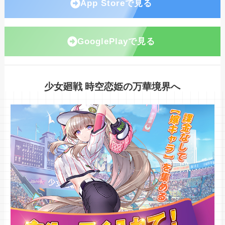
App Storeで見る
GooglePlayで見る
少女廻戦 時空恋姫の万華境界へ