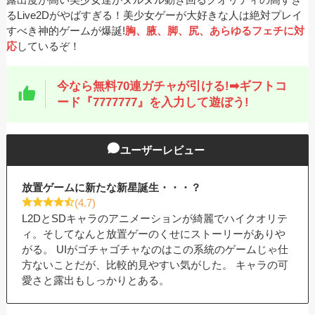
るLive2Dがやばすぎる！美少女ゲーが大好きな人は絶対プレイ
すべき神的ゲームが爆誕!
胸、腋、脚、尻、あらゆるフェチに対
応
しているぞ！
今なら無料70連ガチャが引ける!➡ギフトコ
ード『7777777』を入力して遊ぼう!
ユーザーレビュー
放置ゲームに新たな新星誕生・・・？
(4.7)
L2DとSDキャラのアニメーションが綺麗でハイクオリテ
ィ。そしてなんと放置ゲーのくせにストーリーがありや
がる。 UIがゴチャゴチャなのはこの系統のゲームじゃ仕
方ないことだが、比較的見やすい気がした。 キャラの可
愛さと露出もしっかりとある。