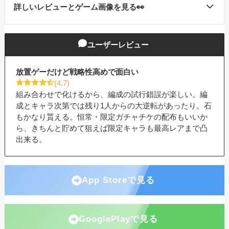
詳しいレビューとゲーム画像を見る👀
カウンターアームズ
の特徴
ユーザーレビュー
良質なキャラデザ！ SSR排出率が7%と高
放置ゲーだけど戦略性高めで面白い
水準！
(4.7)
組み合わせで化けるから、編成の試行錯誤が楽しい。編
ミニキャラ放置で楽々レベリング！
成とキャラ次第では残り1人からの大逆転があったり。石
もかなり貰える。恒常・限定ガチャチケの配布もいいか
ら、きちんと貯めて狙えば限定キャラも最高レアまで凸
戦姫の魅力いっぱいのコンテンツ盛り沢
出来る。
山！
App Storeで見る
GooglePlayで見る