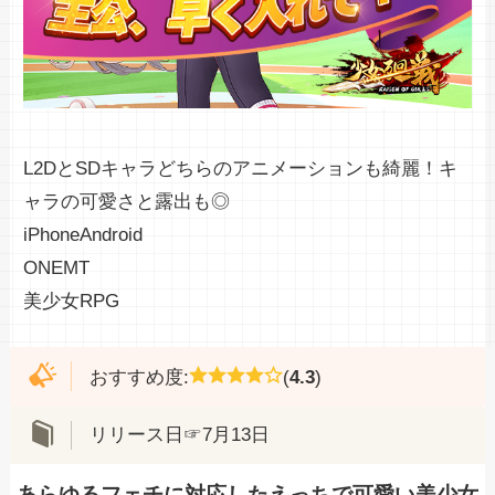
L2DとSDキャラどちらのアニメーションも綺麗！キ
ャラの可愛さと露出も◎
カウンターアームズ|キャラデザ
iPhone
Android
が良すぎる！ 擬人化兵器美少女
ONEMT
を放置育成しよう！
あわせて読みたい
美少女
RPG
おすすめ度:
(
4.3
)
リリース日☞7月13日
あらゆるフェチに対応したえっちで可愛い美少女