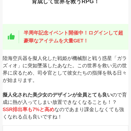
育成して世界を救うRPG！
半周年記念イベント開催中！ログインして超
豪華なアイテムを大量GET！
陸海空兵器を擬人化した戦姫が機械獣と戦う惑星「ガラ
ズィオ」に突如墜落したあなた。この世界を救い元の世
界に戻るため、司令官として彼女たちの指揮を執る日々
が始まります。
擬人化された美少女のデザインが全員とても良い
ので育
成に熱が入ってしまい放置できなくなることも！？
SSR排出率も7%と高め
なのであまり課金しなくても強
くなれる点も良いですね！