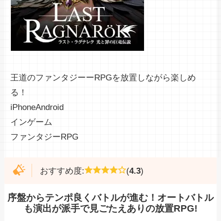
王道のファンタジーーRPGを放置しながら楽しめ
る！
iPhone
Android
インゲーム
ファンタジー
RPG
おすすめ度:
(
4.3
)
序盤からテンポ良くバトルが進む！オートバトル
も演出が派手で見ごたえありの放置RPG!