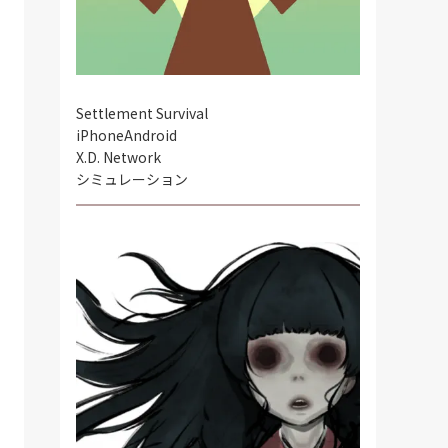
Settlement Survival
iPhone
Android
X.D. Network
シミュレーション