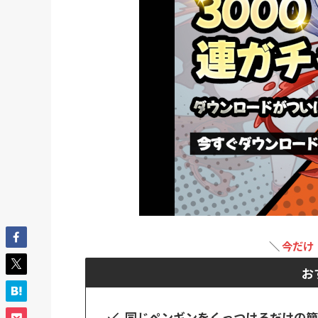
＼
今だけ
お
同じペンギンをくっつけるだけの