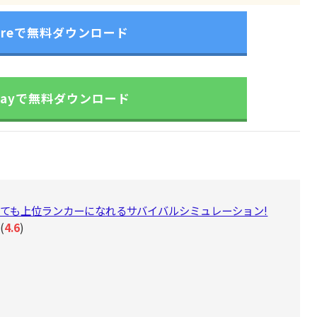
toreで無料ダウンロード
playで無料ダウンロード
ても上位ランカーになれるサバイバルシミュレーション!
(
4.6
)