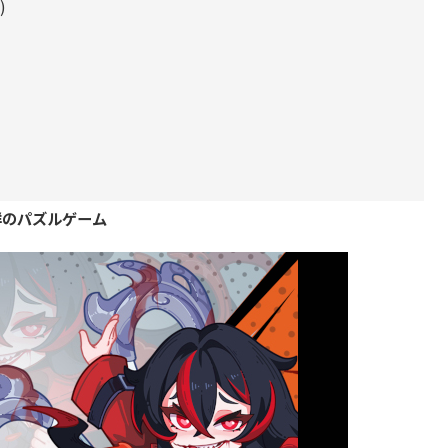
2
)
群のパズルゲーム