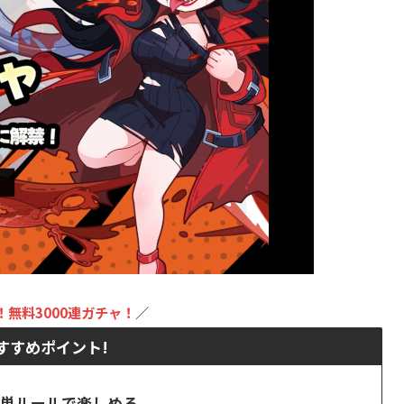
！
無料3000連ガチャ
！
／
すすめポイント!
簡単ルールで楽しめる