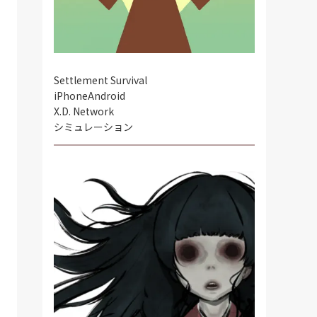
Settlement Survival
iPhone
Android
X.D. Network
シミュレーション