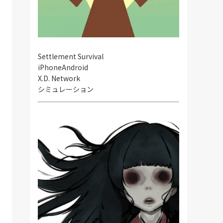
Settlement Survival
iPhone
Android
X.D. Network
シミュレーション