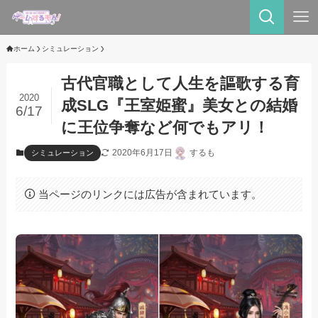
ホーム
シミュレーション
古代官職として人生を謳歌する育
2020
成SLG『王室姫蜜』美女との結婚
6/17
に王位争奪など何でもアリ！
2020年6月17日
するも
シミュレーション
当ページのリンクには広告が含まれています。