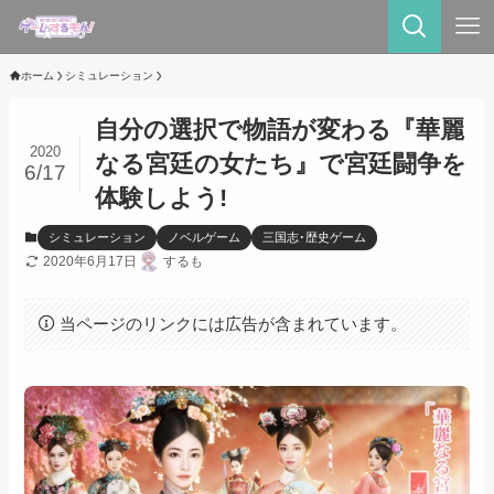
ホーム
シミュレーション
自分の選択で物語が変わる『華麗
2020
なる宮廷の女たち』で宮廷闘争を
6/17
体験しよう!
シミュレーション
ノベルゲーム
三国志･歴史ゲーム
2020年6月17日
するも
当ページのリンクには広告が含まれています。