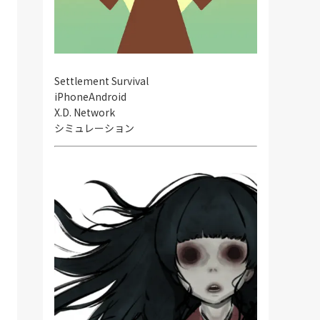
Settlement Survival
iPhone
Android
X.D. Network
シミュレーション