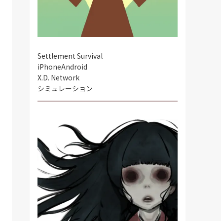
Settlement Survival
iPhone
Android
X.D. Network
シミュレーション