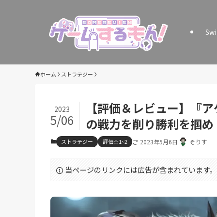
Sw
ホーム
ストラテジー
【評価＆レビュー】『アゲイン
2023
5/06
の戦力を削り勝利を掴め
ストラテジー
評価☆1~2
2023年5月6日
そりす
当ページのリンクには広告が含まれています。