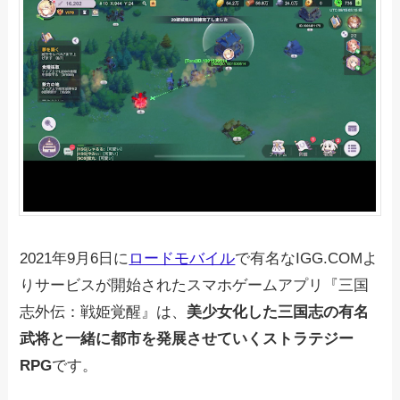
2021年9月6日に
ロードモバイル
で有名なIGG.COMよ
りサービスが開始されたスマホゲームアプリ『三国
志外伝：戦姫覚醒』は、
美少女化した三国志の有名
武将と一緒に都市を発展させていくストラテジー
RPG
です。