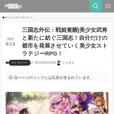
ホーム
ストラテジー
三国志外伝：戦姫覚醒|美少女武将
と新たに紡ぐ三国志！自分だけの
2021
9/19
都市を発展させていく美少女スト
ラテジーRPG！
2021年9月19日
とらきち
ストラテジー
当ページのリンクには広告が含まれています。