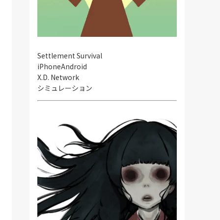
Settlement Survival
iPhone
Android
X.D. Network
シミュレーション