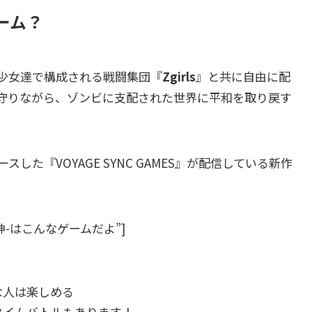
ーム？
少女達で構成される戦闘集団『
Zgirls
』と共に自由に配
守りながら、ゾンビに支配された世界に平和を取り戻す
スした『VOYAGE SYNC GAMES』が配信している新作
の女神-はこんなゲームだよ”]
な人は楽しめる
タイムバトルもあります！