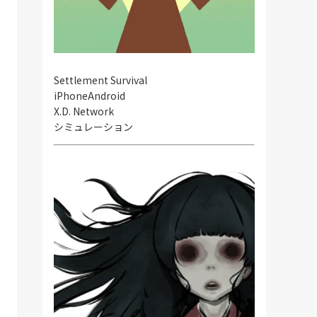
Settlement Survival
iPhone
Android
X.D. Network
シミュレーション