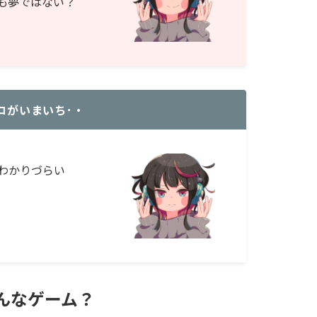
も夢ではない？
コがいまいち･・
わかりづらい
んなゲーム？