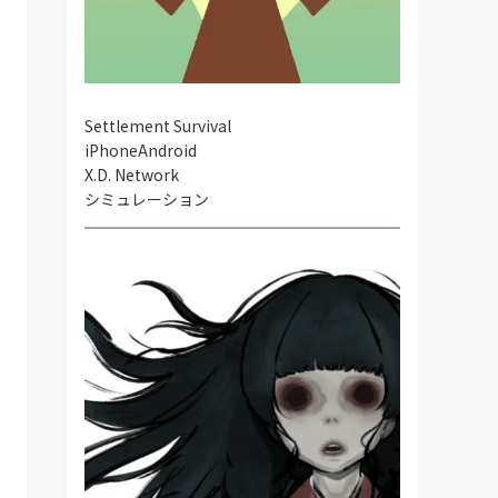
Settlement Survival
iPhone
Android
X.D. Network
シミュレーション