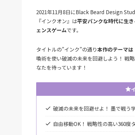
2021年11月8日にBlack Beard Desi
『インクオン』は
平安パンクな時代に生き
ェンスゲーム
です。
タイトルの”インク”の通り
本作のテーマは
喚術を使い破滅の未来を回避しよう！ 戦略
なたを待っています！
破滅の未来を回避せよ！ 墨で戦う
自由移動OK！ 戦略性の高い360