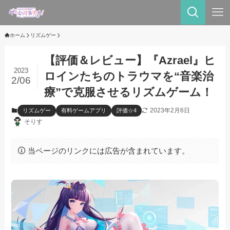
ホーム
リズムゲー
【評価＆レビュー】『Azrael』ヒ
2023
ロインたちのトラウマを“音楽治
2/06
療”で克服させるリズムゲーム！
2023年2月6日
リズムゲー
有料ゲームアプリ
評価☆4
そりす
当ページのリンクには広告が含まれています。