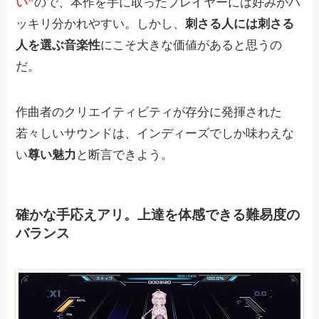
い”
ので、本作を手に取ったプレイヤーには好みがハ
ッキリ分かれやすい。しかし、
刺さる人には刺さる
人を選ぶ音楽性
にこそ大きな価値があると思うの
だ。
作曲者のクリエイティビティが存分に発揮された
若々しいサウンドは、インディーズでしか味わえな
い
尊い魅力
と断言できよう。
確かな手応えアリ。上達を体感できる難易度の
バランス