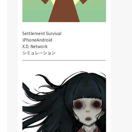
Settlement Survival
iPhone
Android
X.D. Network
シミュレーション