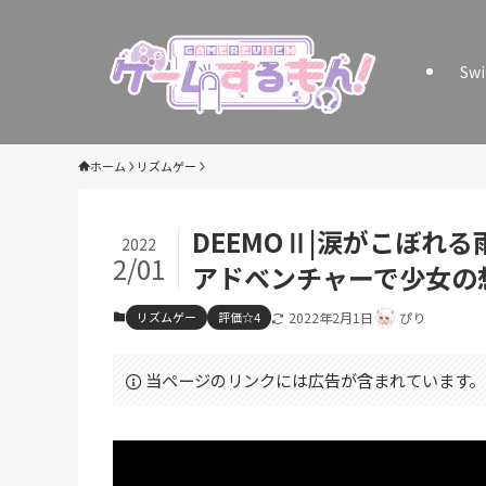
Sw
ホーム
リズムゲー
DEEMOⅡ|涙がこぼれ
2022
2/01
アドベンチャーで少女の
リズムゲー
評価☆4
2022年2月1日
ぴり
当ページのリンクには広告が含まれています。