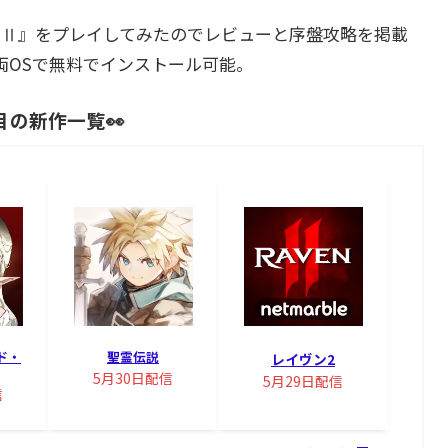
OⅡ』をプレイしてみたのでレビューと序盤攻略を掲載
oid両OSで無料でインストール可能。
目の新作一覧👀
ド・
聖霊伝説
レイヴン2
5月30日配信
5月29日配信
信