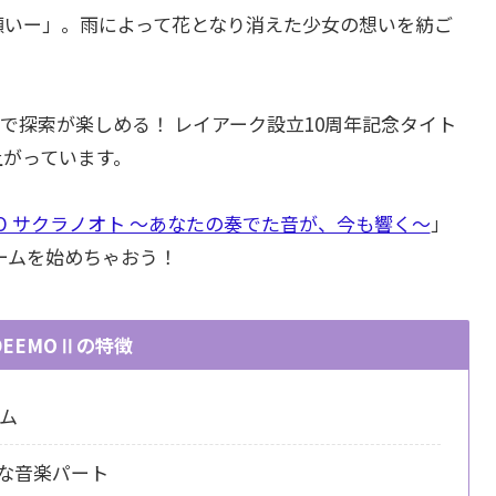
願いー」。雨によって花となり消えた少女の想いを紡ご
プで探索が楽しめる！ レイアーク設立10周年記念タイト
がっています。

MO サクラノオト ～あなたの奏でた音が、今も響く～
」
ームを始めちゃおう！ 
DEEMOⅡの特徴
ム
ルな音楽パート