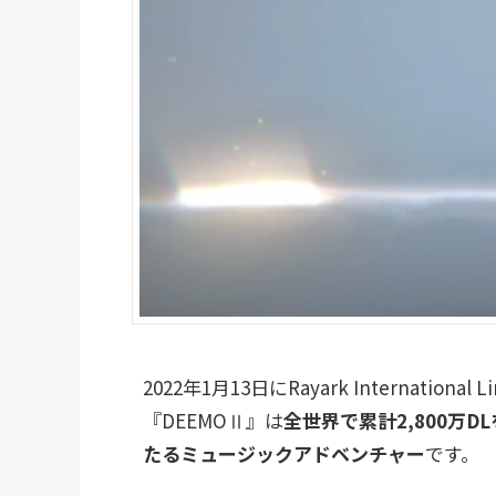
2022年1月13日にRayark Internat
『DEEMOⅡ』は
全世界で累計2,800万
たるミュージックアドベンチャー
です。
