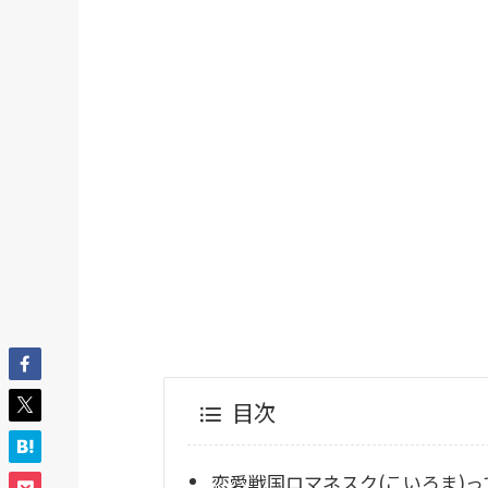
目次
恋愛戦国ロマネスク(こいろま)