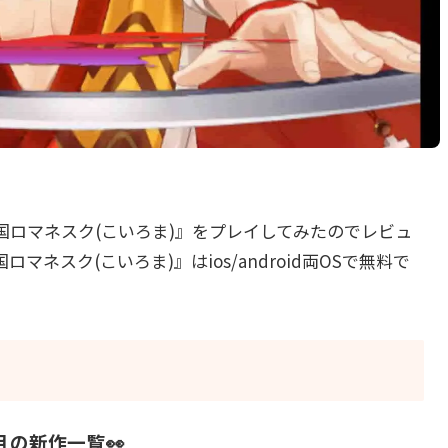
国ロマネスク(こいろま)』をプレイしてみたのでレビュ
ネスク(こいろま)』はios/android両OSで無料で
目の新作一覧👀