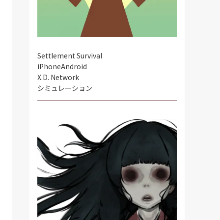
Settlement Survival
iPhone
Android
X.D. Network
シミュレーション