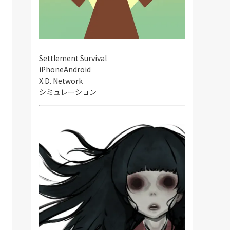
Settlement Survival
iPhone
Android
X.D. Network
シミュレーション