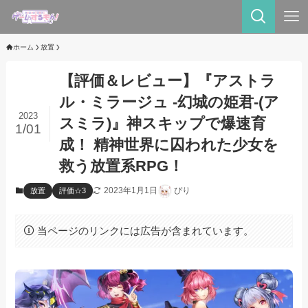
ホーム
放置
【評価＆レビュー】『アストラ
ル・ミラージュ -幻城の姫君-(ア
2023
スミラ)』神スキップで爆速育
1/01
成！ 精神世界に囚われた少女を
救う放置系RPG！
2023年1月1日
ぴり
放置
評価☆3
当ページのリンクには広告が含まれています。