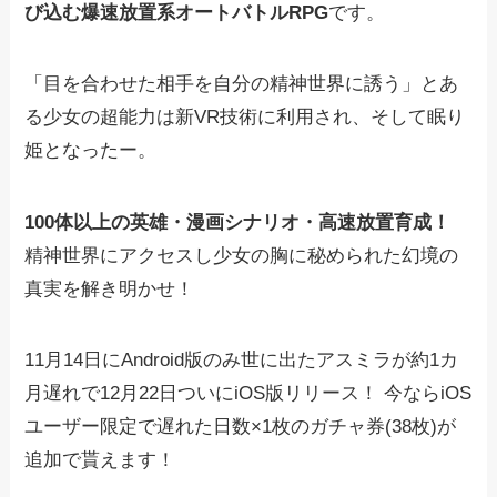
び込む爆速放置系オートバトルRPG
です。
「目を合わせた相手を自分の精神世界に誘う」とあ
る少女の超能力は新VR技術に利用され、そして眠り
姫となったー。
100体以上の英雄・漫画シナリオ・高速放置育成！
精神世界にアクセスし少女の胸に秘められた幻境の
真実を解き明かせ！
11月14日にAndroid版のみ世に出たアスミラが約1カ
月遅れで12月22日ついにiOS版リリース！ 今ならiOS
ユーザー限定で遅れた日数×1枚のガチャ券(38枚)が
追加で貰えます！