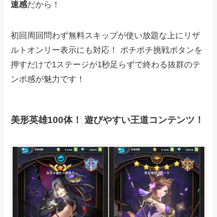
速感
だから！
初回周回問わず無料スキップが使い放題な上にリザ
ルトオンリー表示にも対応！ ポチポチ挑戦ボタンを
押すだけで1ステージが1秒足らずで終わる抜群のテ
ンポ感が魅力です！
美形英雄100体！ 遊びやすい王道コンテンツ！