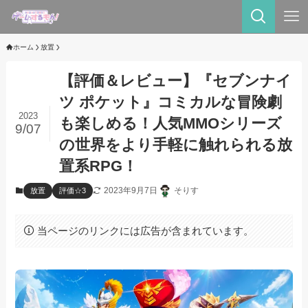
ホーム
放置
【評価＆レビュー】『セブンナイ
ツ ポケット』コミカルな冒険劇
2023
も楽しめる！人気MMOシリーズ
9/07
の世界をより手軽に触れられる放
置系RPG！
2023年9月7日
そりす
放置
評価☆3
当ページのリンクには広告が含まれています。