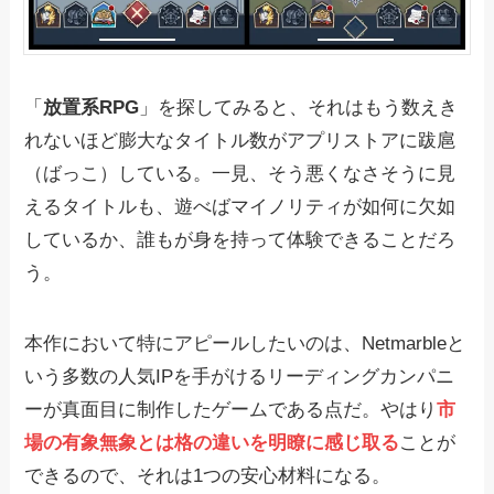
「
放置系RPG
」を探してみると、それはもう数えき
れないほど膨大なタイトル数がアプリストアに跋扈
（ばっこ）している。一見、そう悪くなさそうに見
えるタイトルも、遊べばマイノリティが如何に欠如
しているか、誰もが身を持って体験できることだろ
う。
本作において特にアピールしたいのは、Netmarbleと
いう多数の人気IPを手がけるリーディングカンパニ
ーが真面目に制作したゲームである点だ。やはり
市
場の有象無象とは格の違いを明瞭に感じ取る
ことが
できるので、それは1つの安心材料になる。