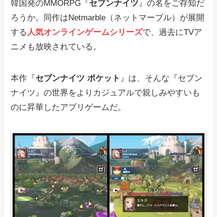
韓国発のMMORPG『
セブンナイツ
』の名をご存知だ
ろうか。同作はNetmarble（ネットマーブル）が展開
する
人気オンラインゲームシリーズ
で、過去にTVア
ニメも放映されている。
本作『
セブンナイツ ポケット
』は、そんな『セブン
ナイツ』の世界をよりカジュアルで親しみやすいも
のに昇華したアプリゲームだ。