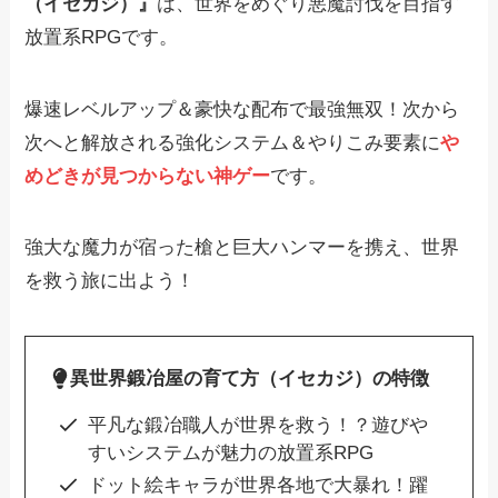
（イセカジ）』
は、世界をめぐり悪魔討伐を目指す
放置系RPGです。
爆速レベルアップ＆豪快な配布で最強無双！次から
次へと解放される強化システム＆やりこみ要素に
や
めどきが見つからない神ゲー
です。
強大な魔力が宿った槍と巨大ハンマーを携え、世界
を救う旅に出よう！
異世界鍛冶屋の育て方（イセカジ）の特徴
平凡な鍛冶職人が世界を救う！？遊びや
すいシステムが魅力の放置系RPG
ドット絵キャラが世界各地で大暴れ！躍