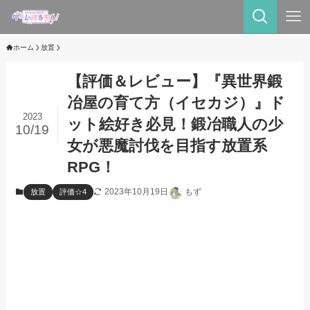
ホーム
放置
【評価＆レビュー】『異世界鍛
冶屋の育て方（イセカジ）』ド
2023
ット絵好き必見！鍛冶職人の少
10/19
女が悪魔討伐を目指す放置系
RPG！
2023年10月19日
もず
放置
評価☆4