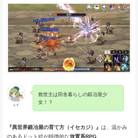
救世主は田舎暮らしの鍛冶屋少
女！？
もず
『異世界鍛冶屋の育て方（イセカジ）』
は、温かみ
のあるドット絵が特徴的な
放置系RPG
。