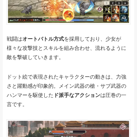
戦闘は
オートバトル方式
を採用しており、少女が
様々な攻撃技とスキルを組み合わせ、流れるように
敵を撃破していきます。
ドット絵で表現されたキャラクターの動きは、力強
さと躍動感が印象的。メイン武器の槍・サブ武器の
ハンマーを駆使した
ド派手なアクション
は圧巻の一
言です。