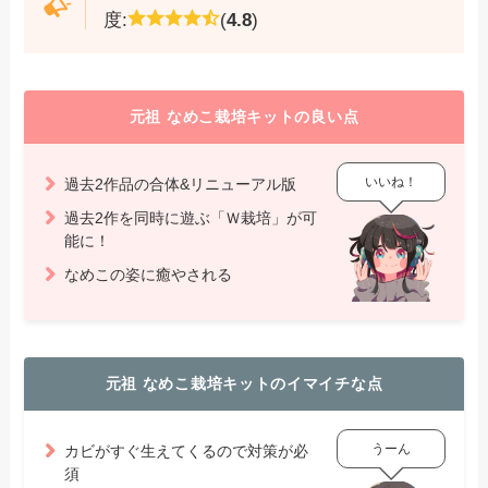
度:
(
4.8
)
元祖 なめこ栽培キットの良い点
いいね！
過去2作品の合体&リニューアル版
過去2作を同時に遊ぶ「Ｗ栽培」が可
能に！
なめこの姿に癒やされる
元祖 なめこ栽培キットのイマイチな点
うーん
カビがすぐ生えてくるので対策が必
須