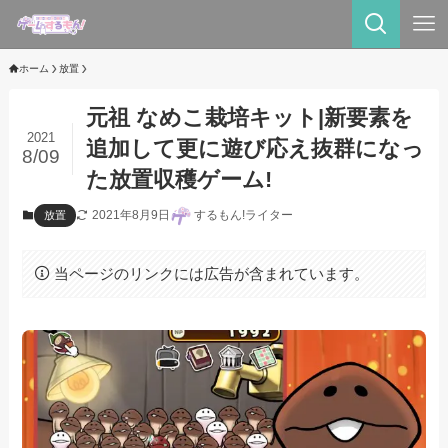
ホーム
放置
元祖 なめこ栽培キット|新要素を
2021
追加して更に遊び応え抜群になっ
8/09
た放置収穫ゲーム!
2021年8月9日
するもん!ライター
放置
当ページのリンクには広告が含まれています。