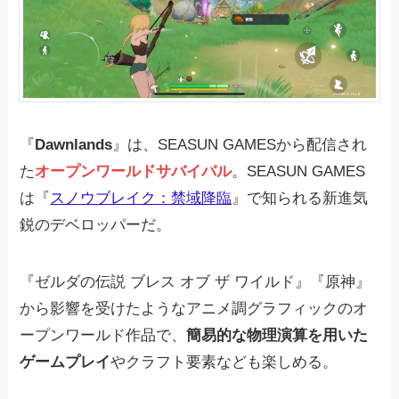
『
Dawnlands
』は、SEASUN GAMESから配信され
た
オープンワールドサバイバル
。SEASUN GAMES
は『
スノウブレイク：禁域降臨
』で知られる新進気
鋭のデベロッパーだ。
『ゼルダの伝説 ブレス オブ ザ ワイルド』『原神』
から影響を受けたようなアニメ調グラフィックのオ
ープンワールド作品で、
簡易的な物理演算を用いた
ゲームプレイ
やクラフト要素なども楽しめる。