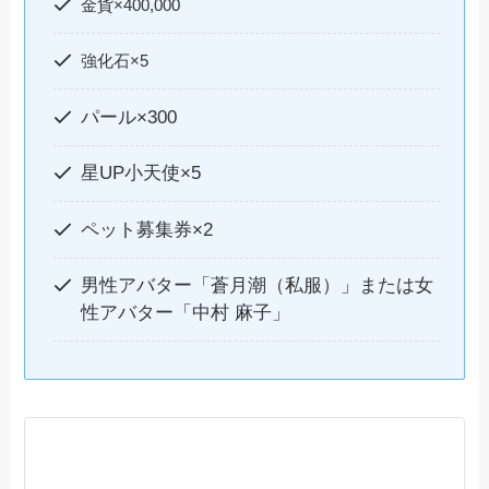
金貨×400,000
強化石×5
パール×300
星UP小天使×5
ペット募集券×2
男性アバター「蒼月潮（私服）」または女
性アバター「中村 麻子」