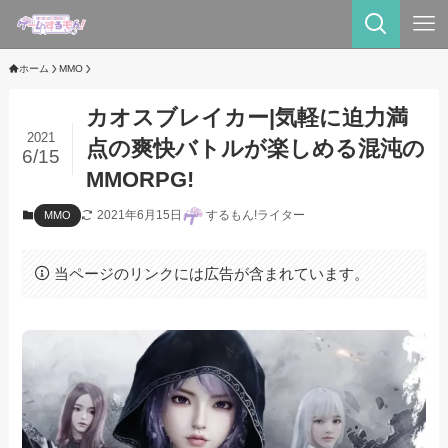
ホーム
MMO
カオスブレイカー|気軽に迫力満
2021
点の爽快バトルが楽しめる混沌の
6/15
MMORPG!
2021年6月15日
するもん!ライター
MMO
当ページのリンクには広告が含まれています。