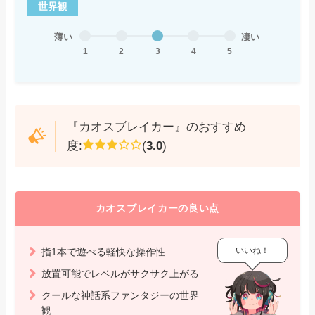
世界観
薄い
凄い
1
2
3
4
5
『カオスブレイカー』のおすすめ
度:
(
3.0
)
カオスブレイカーの良い点
いいね！
指1本で遊べる軽快な操作性
放置可能でレベルがサクサク上がる
クールな神話系ファンタジーの世界
観