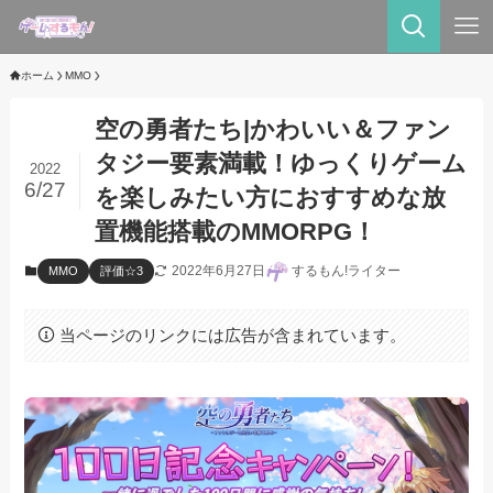
ホーム
MMO
空の勇者たち|かわいい＆ファン
タジー要素満載！ゆっくりゲーム
2022
6/27
を楽しみたい方におすすめな放
置機能搭載のMMORPG！
2022年6月27日
するもん!ライター
MMO
評価☆3
当ページのリンクには広告が含まれています。