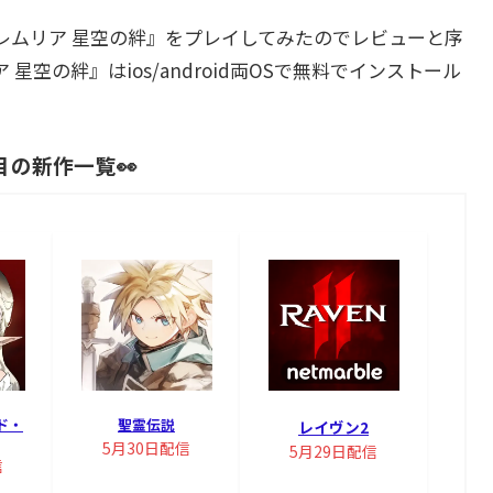
レムリア 星空の絆』をプレイしてみたのでレビューと序
空の絆』はios/android両OSで無料でインストール
目の新作一覧👀
ド・
聖霊伝説
レイヴン2
5月30日配信
5月29日配信
信