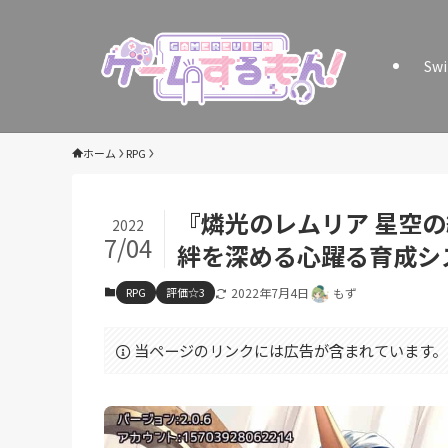
Sw
ホーム
RPG
『燐光のレムリア 星空
2022
7/04
絆を深める心躍る育成シ
RPG
評価☆3
2022年7月4日
もず
当ページのリンクには広告が含まれています。