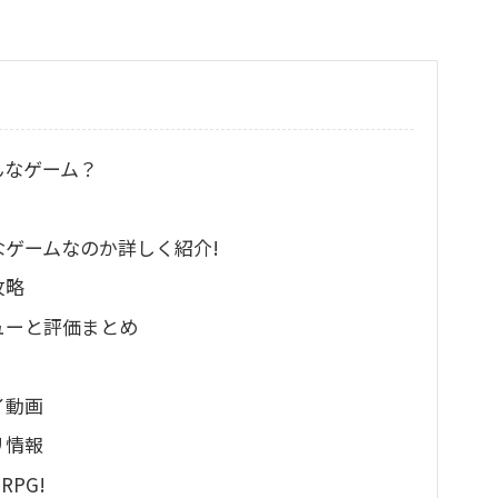
んなゲーム？
なゲームなのか詳しく紹介!
攻略
ューと評価まとめ
イ動画
リ情報
PG!