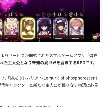
 CO.,LTDよりサービスが開始されたスマホゲームアプリ『燐光
れた主人公となり未知の異世界を冒険するRPG
です。
光のレムリア ～Lemuria of phosphorescent
歴代キャラクターと新たな主人公が織りなす物語は必見