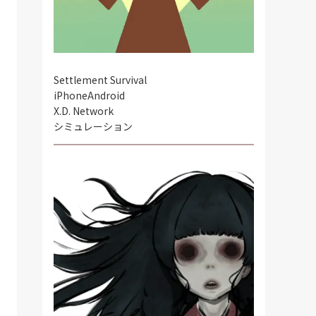
Settlement Survival
iPhone
Android
X.D. Network
シミュレーション