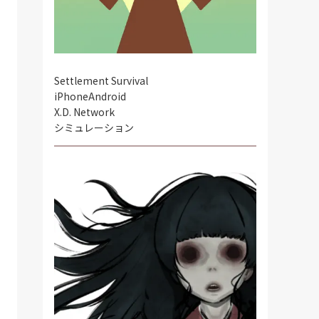
Settlement Survival
iPhone
Android
X.D. Network
シミュレーション