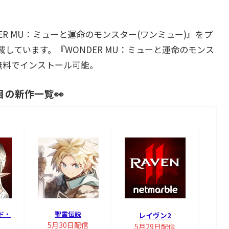
R MU：ミューと運命のモンスター(ワンミュー)』をプ
しています。『WONDER MU：ミューと運命のモンス
OSで無料でインストール可能。
目の新作一覧👀
ド・
聖霊伝説
レイヴン2
5月30日配信
5月29日配信