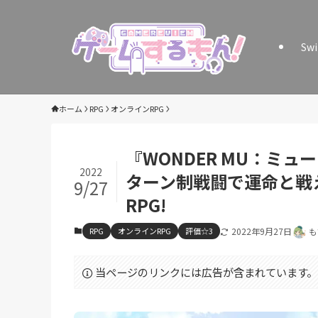
Sw
ホーム
RPG
オンラインRPG
『WONDER MU：ミ
2022
ターン制戦闘で運命と戦
9/27
RPG!
RPG
オンラインRPG
評価☆3
2022年9月27日
も
当ページのリンクには広告が含まれています。