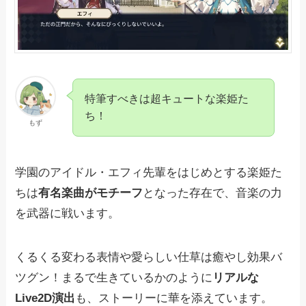
特筆すべきは超キュートな楽姫た
ち！
もず
学園のアイドル・エフィ先輩をはじめとする楽姫た
ちは
有名楽曲がモチーフ
となった存在で、音楽の力
を武器に戦います。
くるくる変わる表情や愛らしい仕草は癒やし効果バ
ツグン！まるで生きているかのように
リアルな
Live2D演出
も、ストーリーに華を添えています。