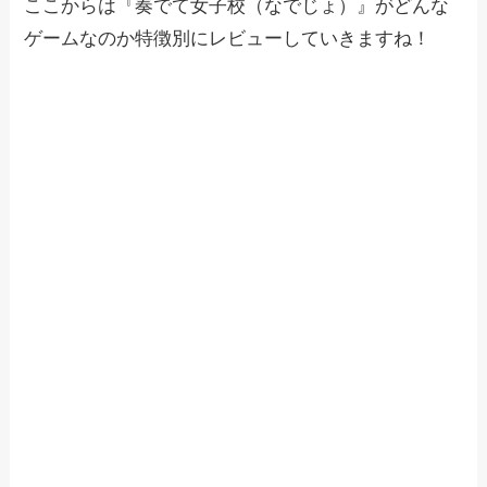
ここからは『奏でて女子校（なでじょ）』がどんな
ゲームなのか特徴別にレビューしていきますね！