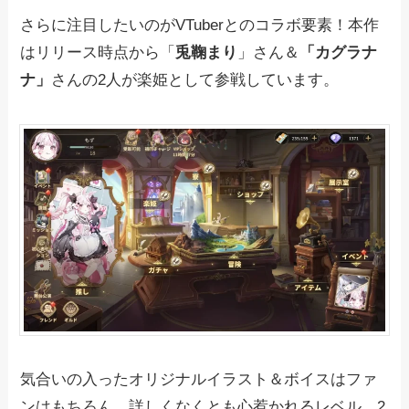
さらに注目したいのがVTuberとのコラボ要素！本作
はリリース時点から「
兎鞠まり
」さん＆
「カグラナ
ナ」
さんの2人が楽姫として参戦しています。
気合いの入ったオリジナルイラスト＆ボイスはファ
ンはもちろん、詳しくなくとも心惹かれるレベル。2