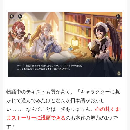
物語中のテキストも質が高く、「キャラクターに惹
かれて遊んでみたけどなんか日本語がおかし
い……」なんてことは一切ありません。
心の赴くま
まストーリーに没頭できる
のも本作の魅力の1つで
す！