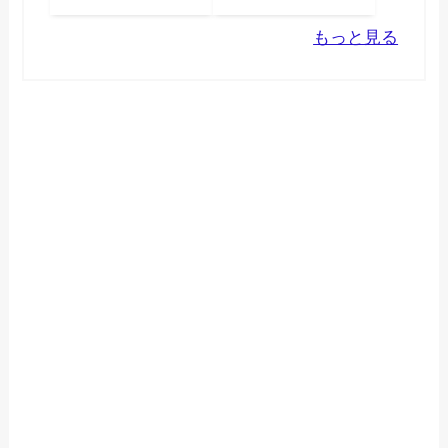
もっと見る