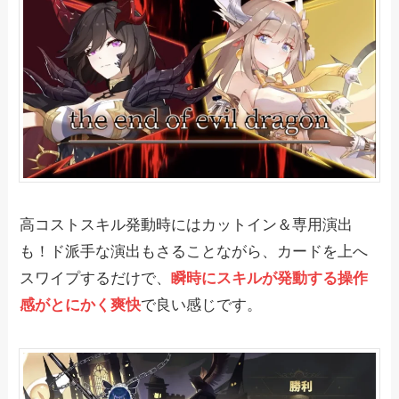
高コストスキル発動時にはカットイン＆専用演出
も！ド派手な演出もさることながら、カードを上へ
スワイプするだけで、
瞬時にスキルが発動する操作
感がとにかく爽快
で良い感じです。