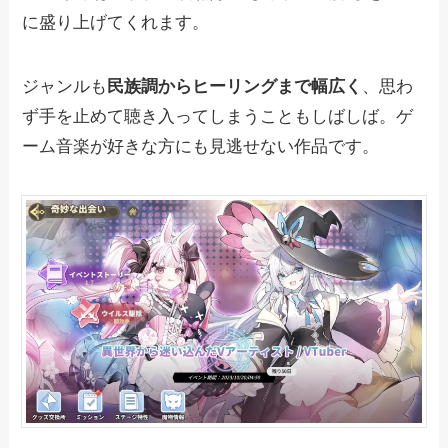
に盛り上げてくれます。
ジャンルも
民族調からヒーリングまで幅広く
、思わ
ず手を止めて聴き入ってしまうこともしばしば。ゲ
ーム音楽が好きな方にも見逃せない作品です。