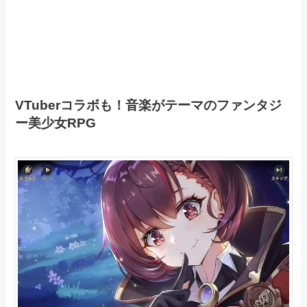
VTuberコラボも！音楽がテーマのファンタジ
ー美少女RPG