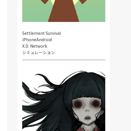
Settlement Survival
iPhone
Android
X.D. Network
シミュレーション