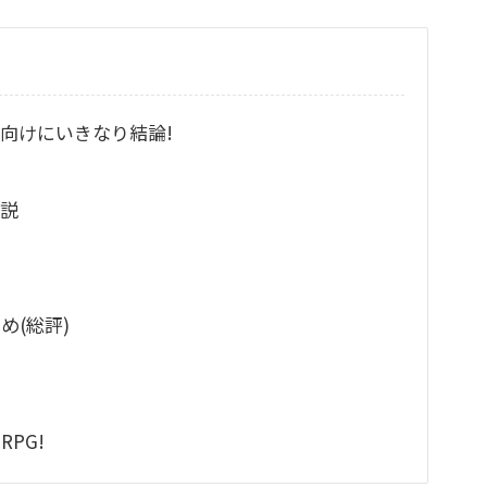
向けにいきなり結論!
説
(総評)
PG!