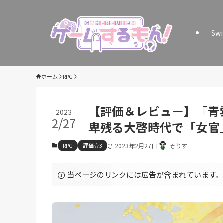
Sw
ホーム
RPG
【評価＆レビュー】『青
2023
2/27
卑残る大啓時代で「女官
RPG
評価☆3
2023年2月27日
そりす
当ページのリンクには広告が含まれています。