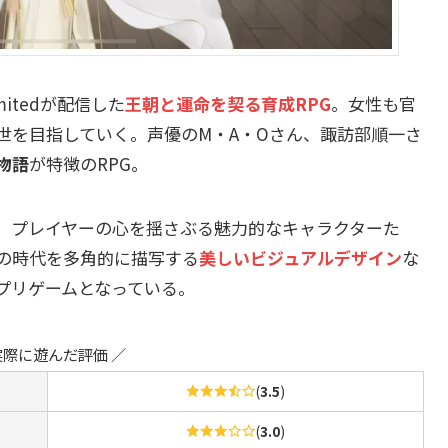
 Limitedが配信した
王朝と運命を契る育成RPG
。女性も官
世を目指していく。声優のM・A・Oさん、諏訪部順一さ
物語
が特徴のRPG。
、プレイヤーの心を揺さぶる魅力的なキャラクターた
の時代を多角的に描写する
美しいビジュアルデザイン
な
プリゲームとなっている。
実際に遊んだ評価 ／
(
3.5
)
(
3.0
)