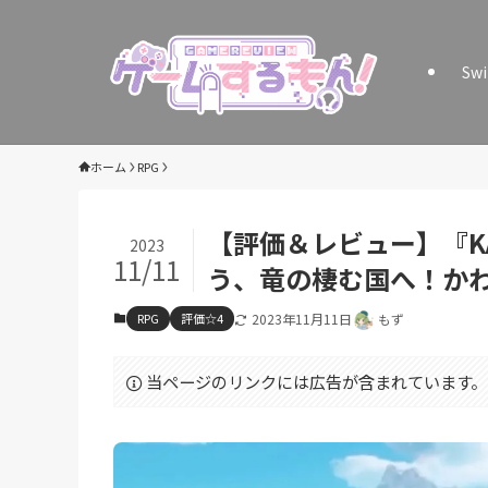
Sw
ホーム
RPG
【評価＆レビュー】『KA
2023
11/11
う、竜の棲む国へ！かわ
RPG
評価☆4
2023年11月11日
もず
当ページのリンクには広告が含まれています。