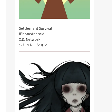
Settlement Survival
iPhone
Android
X.D. Network
シミュレーション