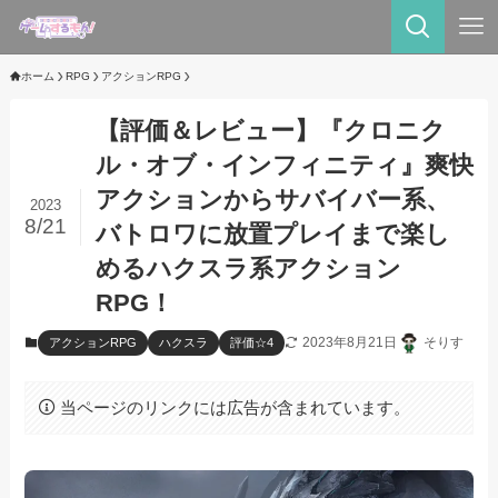
ホーム
RPG
アクションRPG
【評価＆レビュー】『‎クロニク
ル・オブ・インフィニティ』爽快
アクションからサバイバー系、
2023
8/21
バトロワに放置プレイまで楽し
めるハクスラ系アクション
RPG！
2023年8月21日
そりす
アクションRPG
ハクスラ
評価☆4
当ページのリンクには広告が含まれています。