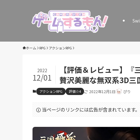
Sw
ホーム
RPG
アクションRPG
【評価＆レビュー】『三
2022
12/01
贅沢美麗な無双系3D三
アクションRPG
評価☆4
2022年12月1日
ぴり
当ページのリンクには広告が含まれています。