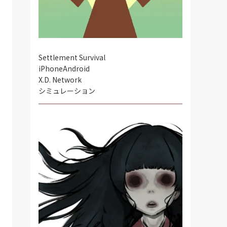
Settlement Survival
iPhone
Android
X.D. Network
シミュレーション