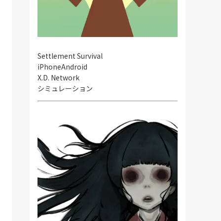
Settlement Survival
iPhone
Android
X.D. Network
シミュレーション