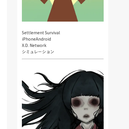
Settlement Survival
iPhone
Android
X.D. Network
シミュレーション