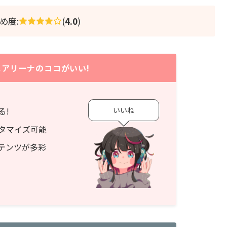
め度:
(
4.0
)
アリーナのココがいい!
いいね
る!
タマイズ可能
テンツが多彩