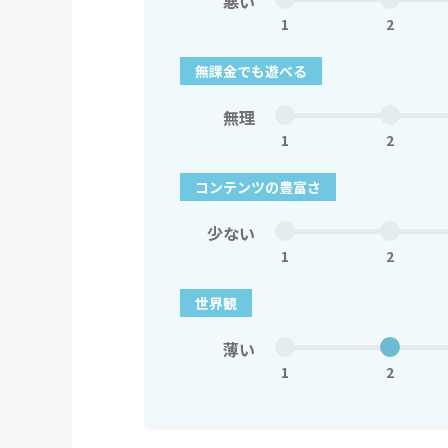
悪い
1
2
無課金でも遊べる
無理
1
2
コンテンツの豊富さ
少ない
1
2
世界観
薄い
1
2