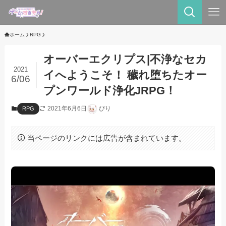
ホーム
RPG
オーバーエクリプス|不浄なセカ
2021
イへようこそ！ 穢れ堕ちたオー
6/06
プンワールド浄化JRPG！
2021年6月6日
ぴり
RPG
当ページのリンクには広告が含まれています。