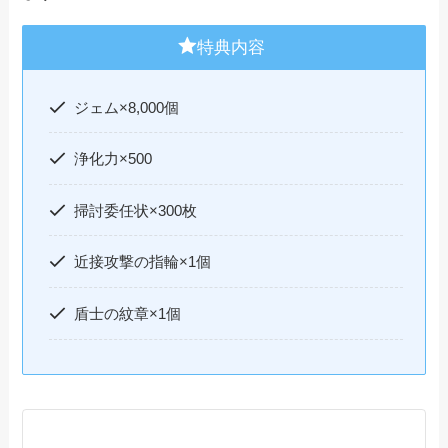
特典内容
ジェム×8,000個
浄化力×500
掃討委任状×300枚
近接攻撃の指輪×1個
盾士の紋章×1個