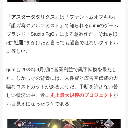
『
アスタータタリクス
』は『ファントムオブキル』
『誰ガ為のアルケミスト』で知られるgumiのゲーム
ブランド「Studio FgG」による意欲作だ。それもほ
ぼ
“社運”
をかけたと言っても過言ではないタイトル
に等しい。
gumiは2023年4月期に営業利益で黒字転換を果たし
た。しかしその背景には、人件費と広告宣伝費の大
幅なコストカットがあるようだ。予断を許さない苦
しい状況の中、遂に
史上最大規模のプロジェクト
が
お目見えになったワケである。