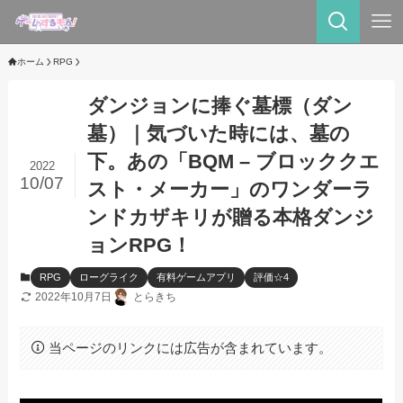
ホーム
RPG
ダンジョンに捧ぐ墓標（ダン
墓）｜気づいた時には、墓の
下。あの「BQM – ブロッククエ
2022
10/07
スト・メーカー」のワンダーラ
ンドカザキリが贈る本格ダンジ
ョンRPG！
RPG
ローグライク
有料ゲームアプリ
評価☆4
2022年10月7日
とらきち
当ページのリンクには広告が含まれています。