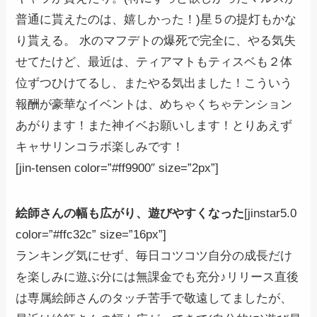
普通に貰えたのは、嬉しかった！)星５の提灯もかな
り貰える。 水のマフデトの爆死で完全に、やる気失
せてたけど、最近は、ティアマトもティスベも２体
位ずつひけてるし、またやる気出ました！こういう
報酬が豪華なイベントは、めちゃくちゃテンション
あがります！また神イベお願いします！とりあえず
キャサリンコラボ楽しみです！
[jin-tensen color=”#ff9900″ size=”2px”]
絵師さんの幅も広がり、遊びやすくなった
[jinstar5.0
color=”#ffc32c” size=”16px”]
ランキング気にせず、毎日コツコツ自分の成長だけ
を楽しみに遊ぶ分には無課金でも充分♪リリース直後
は専属絵師さんのタッチ苦手で敬遠してましたが、