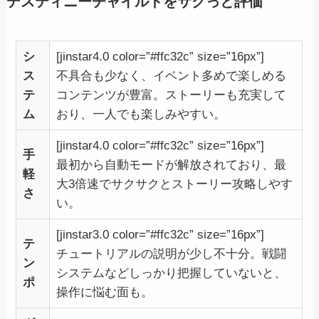
デスティニーチャイルドをサクっと評価
シ
[jinstar4.0 color=”#ffc32c” size=”16px”]
ス
不具合も少なく、イベント多めで楽しめる
テ
コンテンツが豊富。ストーリーも充実して
ム
おり、一人でも楽しみやすい。
[jinstar4.0 color=”#ffc32c” size=”16px”]
手
最初から自動モードが解放されており、最
軽
大3倍速でサクサクとストーリー攻略しやす
さ
い。
[jinstar3.0 color=”#ffc32c” size=”16px”]
テ
チュートリアルの説明が少し不十分。戦闘
ン
システムなどしっかり把握していないと、
ポ
操作に悩む面も。