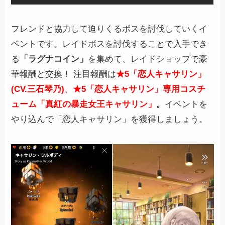
フレンドと協力して迫りくるボスを討伐していくイ
ベントです。レイドボスを討伐することで入手でき
る
「ラグナコイン」
を集めて、レイドショップで豪
華報酬と交換！ 注目報酬は
★5「恋人キャサリン」
(CV.三石琴乃)
、
★5「恋人キャサリン」専用コスチ
ューム「真紅の暴走女王キャサリン」
。
イベントを
やり込んで「恋人キャサリン」を獲得しましょう。