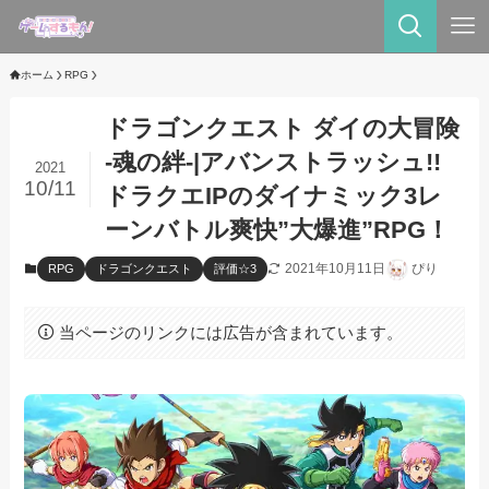
ホーム
RPG
ドラゴンクエスト ダイの大冒険
-魂の絆-|アバンストラッシュ!!
2021
10/11
ドラクエIPのダイナミック3レ
ーンバトル爽快”大爆進”RPG！
2021年10月11日
ぴり
RPG
ドラゴンクエスト
評価☆3
当ページのリンクには広告が含まれています。