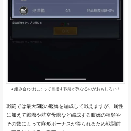
▲組み合わせによって目指す戦略が異なるのがおもしろい！
戦闘では最大5艦の艦嬌を編成して戦えますが、属性
に加えて戦艦や航空母艦など編成する艦嬌の種類や
その数によって隊形ボーナスが得られるため戦闘前