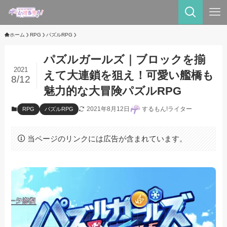
ホーム
RPG
パズルRPG
パズルガールズ｜ブロックを揃
2021
えて大連鎖を狙え！可愛い艦橋も
8/12
魅力的な大冒険パズルRPG
2021年8月12日
するもん!ライター
RPG
パズルRPG
当ページのリンクには広告が含まれています。