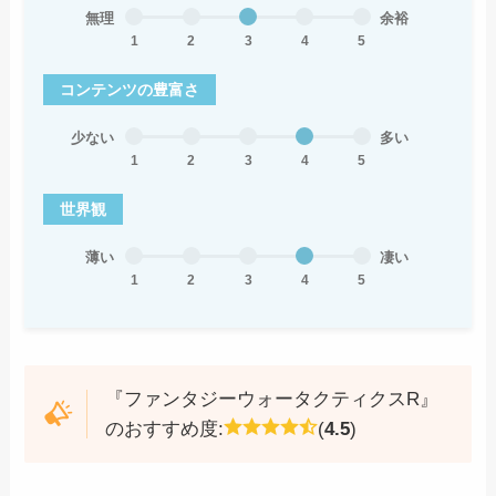
無理
余裕
1
2
3
4
5
コンテンツの豊富さ
少ない
多い
1
2
3
4
5
世界観
薄い
凄い
1
2
3
4
5
『ファンタジーウォータクティクスR』
のおすすめ度:
(
4.5
)