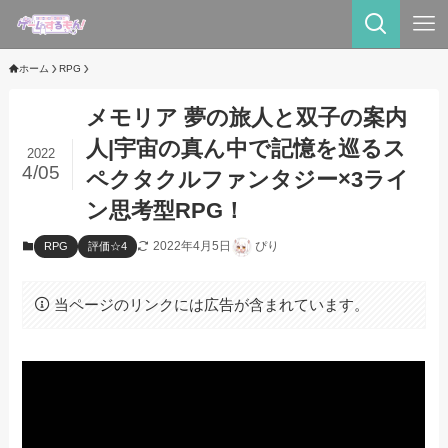
ホーム
RPG
メモリア 夢の旅人と双子の案内
人|宇宙の真ん中で記憶を巡るス
2022
4/05
ペクタクルファンタジー×3ライ
ン思考型RPG！
2022年4月5日
ぴり
RPG
評価☆4
当ページのリンクには広告が含まれています。