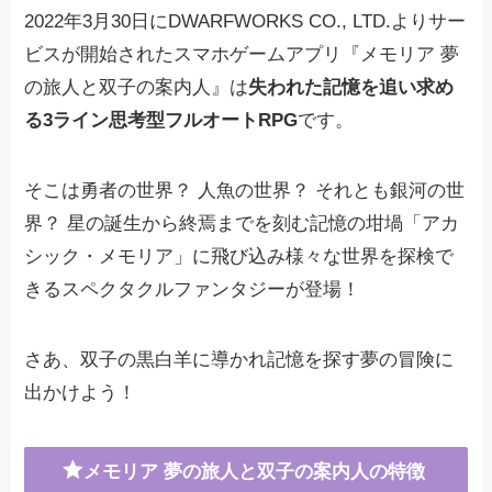
2022年3月30日にDWARFWORKS CO., LTD.よりサー
ビスが開始されたスマホゲームアプリ『メモリア 夢
の旅人と双子の案内人』は
失われた記憶を追い求め
る3ライン思考型フルオートRPG
です。
そこは勇者の世界？ 人魚の世界？ それとも銀河の世
界？ 星の誕生から終焉までを刻む記憶の坩堝「アカ
シック・メモリア」に飛び込み様々な世界を探検で
きるスペクタクルファンタジーが登場！
さあ、双子の黒白羊に導かれ記憶を探す夢の冒険に
出かけよう！
メモリア 夢の旅人と双子の案内人の特徴