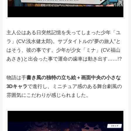
主人公はある日突然記憶を失ってしまった少年「ユ
ラ」(CV:浅水健太郎)。サブタイトルの”夢の旅人”と
はそう、彼の事です。少年が少女「ミナ」(CV:福山
あさき)と出会った事で運命の歯車は動き出す……!?
物語は手
書き風の独特の立ち絵＋画面中央の小さな
3Dキャラ
で進行し、ミニチュア感のある舞台劇風の
雰囲気にこだわりが感じられました。