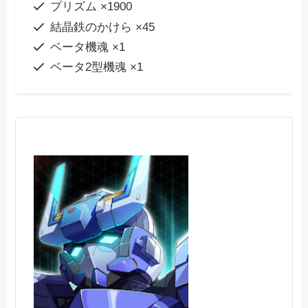
プリズム ×1900
結晶鉄のかけら ×45
ベータ機魂 ×1
ベータ2型機魂 ×1