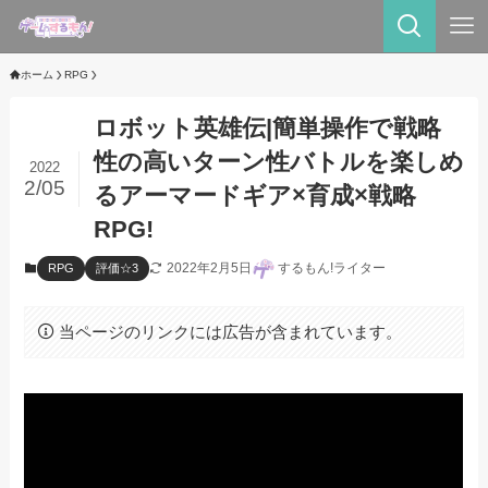
ホーム
RPG
ロボット英雄伝|簡単操作で戦略
性の高いターン性バトルを楽しめ
2022
2/05
るアーマードギア×育成×戦略
RPG!
2022年2月5日
するもん!ライター
RPG
評価☆3
当ページのリンクには広告が含まれています。