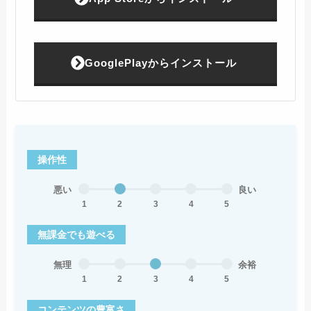
GooglePlayからインストール
操作性
悪い
良い
1
2
3
4
5
無課金でも遊べる
無理
余裕
1
2
3
4
5
コンテンツの豊富さ