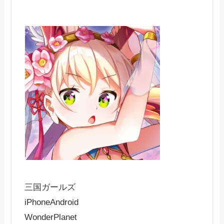
三国ガールズ
iPhone
Android
WonderPlanet