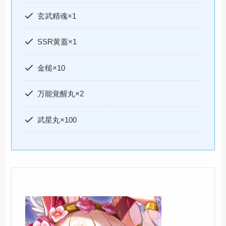
玄武精魂×1
SSR黄蓋×1
金槌×10
万能覚醒丸×2
武星丸×100