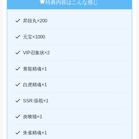
特典内容はこんな感じ
昇段丸×200
元宝×1000
VIP召集状×2
青龍精魂×1
白虎精魂×1
SSR:張苞×1
炎喰猫×1
朱雀精魂×1