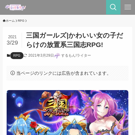
ホーム
RPG
三国ガールズ|かわいい女の子だ
2021
3/29
らけの放置系三国志RPG!
2021年3月29日
するもん!ライター
RPG
当ページのリンクには広告が含まれています。