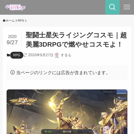
ホーム
RPG
聖闘士星矢ライジングコスモ｜超
2020
9/27
美麗3DRPGで燃やせコスモよ！
2020年9月27日
するも
RPG
当ページのリンクには広告が含まれています。