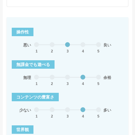
操作性
悪い
良い
1
2
3
4
5
無課金でも遊べる
無理
余裕
1
2
3
4
5
コンテンツの豊富さ
少ない
多い
1
2
3
4
5
世界観