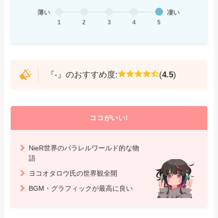
薄い
凄い
1
2
3
4
5
『-』のおすすめ度:
(
4.5
)
ココがいい!
NieR世界のパラレルワールド的な物
語
ヨコオタロウ氏の世界観全開
BGM・グラフィックが最高に良い