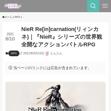
ホーム
RPG
NieR Re[in]carnation(リィンカ
2021
ネ)｜『NieR』シリーズの世界観
8/10
全開なアクションバトルRPG
2021年8月10日
とんとん
RPG
当ページのリンクには広告が含まれています。