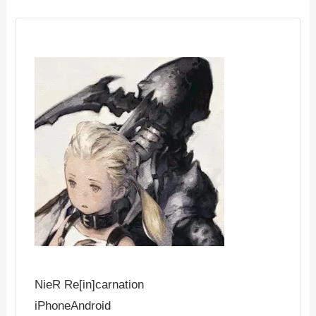
NieR Re[in]carnation
iPhone
Android