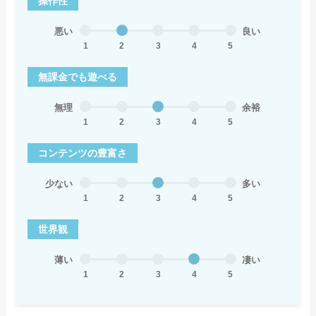
操作性
悪い
良い
1
2
3
4
5
無課金でも遊べる
無理
余裕
1
2
3
4
5
コンテンツの豊富さ
少ない
多い
1
2
3
4
5
世界観
薄い
凄い
1
2
3
4
5