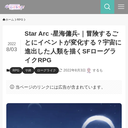
ホーム
RPG
Star Arc -星海傭兵-｜冒険するご
とにイベントが変化する？宇宙に
2022
8/03
進出した人類を描くSFローグラ
イクRPG
2022年8月3日
するも
RPG
サ終
ローグライク
当ページのリンクには広告が含まれています。